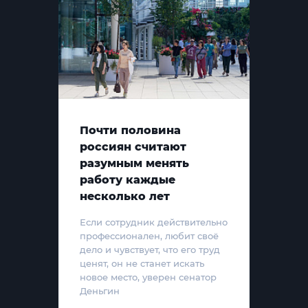
Почти половина
россиян считают
разумным менять
работу каждые
несколько лет
Если сотрудник действительно
профессионален, любит своё
дело и чувствует, что его труд
ценят, он не станет искать
новое место, уверен сенатор
Деньгин