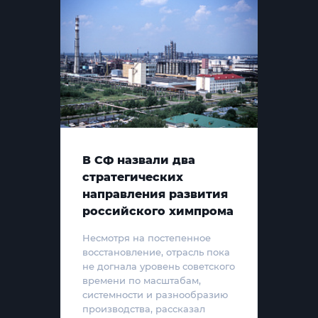
В СФ назвали два
стратегических
направления развития
российского химпрома
Несмотря на постепенное
восстановление, отрасль пока
не догнала уровень советского
времени по масштабам,
системности и разнообразию
производства, рассказал