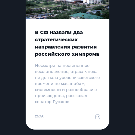
В СФ назвали два
стратегических
направления развития
российского химпрома
Несмотря на постепенное
восстановление, отрасль пока
не догнала уровень советского
времени по масштабам,
системности и разнообразию
производства, рассказал
сенатор Русаков
13:26