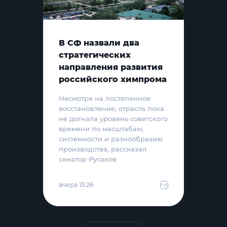
В СФ назвали два
стратегических
направления развития
российского химпрома
Несмотря на постепенное
восстановление, отрасль пока
не догнала уровень советского
времени по масштабам,
системности и разнообразию
производства, рассказал
сенатор Русаков
вчера 13:26