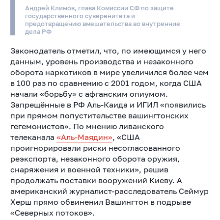
Андрей Климов, глава Комиссии СФ по защите
государственного суверенитета и
предотвращению вмешательства во внутренние
дела РФ
Законодатель отметил, что, по имеющимся у него
данным, уровень производства и незаконного
оборота наркотиков в мире увеличился более чем
в 100 раз по сравнению с 2001 годом, когда США
начали «борьбу» с афганским опиумом.
З
апрещённые в РФ Аль-Каида и ИГИЛ «появились
при прямом попустительстве вашингтонских
гегемонистов».
По мнению ливанского
телеканала
«Аль-Маядин»
, «США
проигнорировали риски несогласованного
реэкспорта, незаконного оборота оружия,
снаряжения и военной техники», решив
продолжать поставки вооружений Киеву. А
американский журналист-расследователь Сеймур
Херш
прямо обвиненил Вашингтон в подрыве
«Северных потоков».