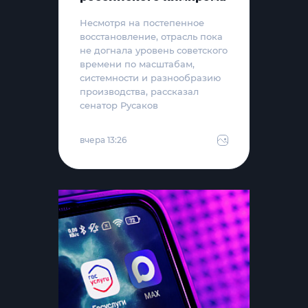
Несмотря на постепенное
восстановление, отрасль пока
не догнала уровень советского
времени по масштабам,
системности и разнообразию
производства, рассказал
сенатор Русаков
вчера 13:26