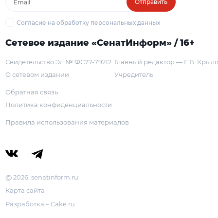
Отправить
Согласие на обработку персональных данных
Сетевое издание «СенатИнформ» / 16+
Свидетельство Эл № ФС77-79212
Главный редактор — Г. В. Крыл
О сетевом издании
Учредитель
Обратная связь
Политика конфиденциальности
Правила использования материалов
@ 2026, senatinform.ru
Карта сайта
Разработка – Cake.ru