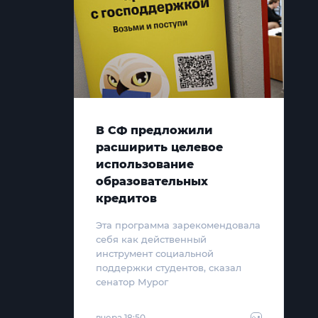
В СФ предложили
расширить целевое
использование
образовательных
кредитов
Эта программа зарекомендовала
себя как действенный
инструмент социальной
поддержки студентов, сказал
сенатор Мурог
вчера 18:50