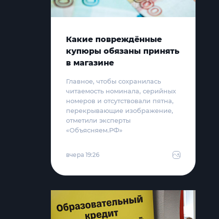
Какие повреждённые
купюры обязаны принять
в магазине
Главное, чтобы сохранилась
читаемость номинала, серийных
номеров и отсутствовали пятна,
перекрывающие изображение,
отметили эксперты
«Объясняем.РФ»
вчера 19:26