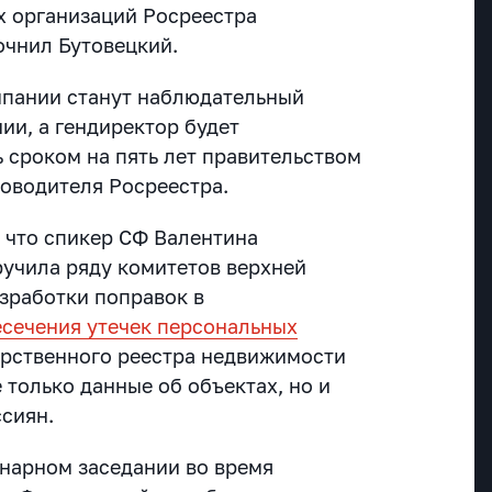
х организаций Росреестра
очнил Бутовецкий.
мпании станут наблюдательный
ии, а гендиректор будет
 сроком на пять лет правительством
оводителя Росреестра.
 что спикер СФ Валентина
ручила ряду комитетов верхней
азработки поправок в
есечения утечек персональных
арственного реестра недвижимости
е только данные об объектах, но и
сиян.
енарном заседании во время