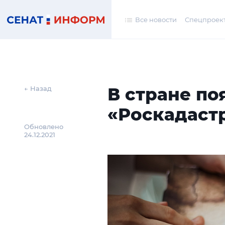
Все новости
Спецпроек
В стране по
← Назад
«Роскадаст
Обновлено
24.12.2021