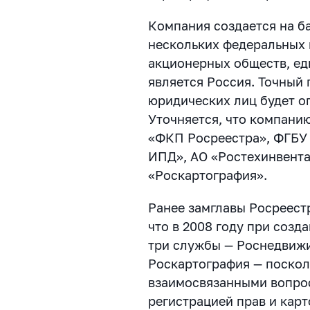
Компания создается на б
нескольких федеральных 
акционерных обществ, е
является Россия. Точный
юридических лиц будет о
Уточняется, что компани
«ФКП Росреестра», ФГБУ 
ИПД», АО «Ростехинвента
«Роскартография».
Ранее замглавы Росреест
что в 2008 году при соз
три службы — Роснедвижи
Роскартография — поскол
взаимосвязанными вопрос
регистрацией прав и кар