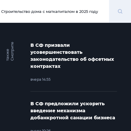
Поиск
Строительство дома с маткапиталом в 2025 году
00:00
С
м
о
т
и
т
е
т
а
к
ж
В СФ призвали
р
е
усовершенствовать
законодательство об офсетных
контрактах
вчера 14:55
В СФ предложили ускорить
введение механизма
добанкротной санации бизнеса
вчера 10:26