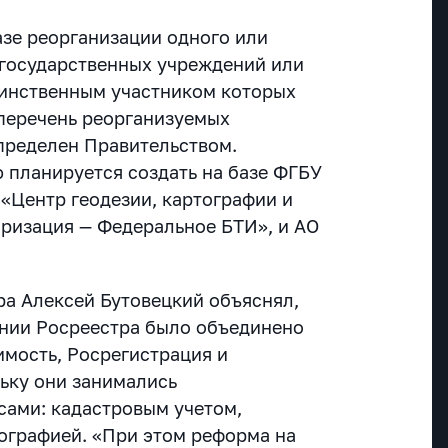
азе реорганизации одного или
государственных учреждений или
динственным участником которых
 перечень реорганизуемых
пределен Правительством.
ю планируется создать на базе ФГБУ
«Центр геодезии, картографии и
ризация — Федеральное БТИ», и АО
ра Алексей Бутовецкий объяснял,
дании Росреестра было объединено
мость, Росрегистрация и
ьку они занимались
ами: кадастровым учетом,
тографией. «При этом реформа на