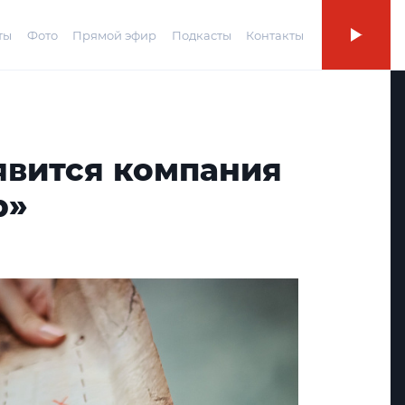
ты
Фото
Прямой эфир
Подкасты
Контакты
явится компания
р»