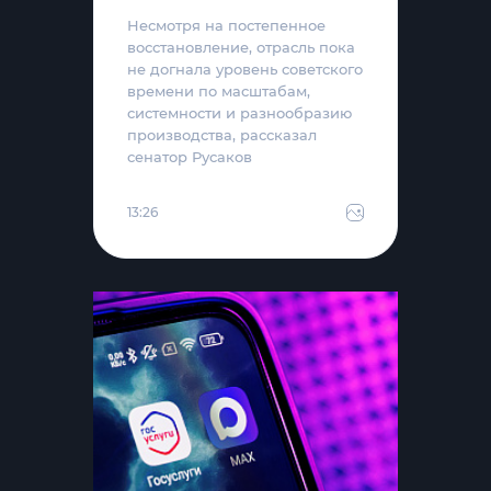
Несмотря на постепенное
восстановление, отрасль пока
не догнала уровень советского
времени по масштабам,
системности и разнообразию
производства, рассказал
сенатор Русаков
13:26