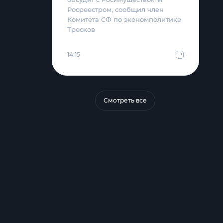
Росреестром, сообщил член
Комитета СФ по экономполитике
Тресков
14:15
Смотреть все