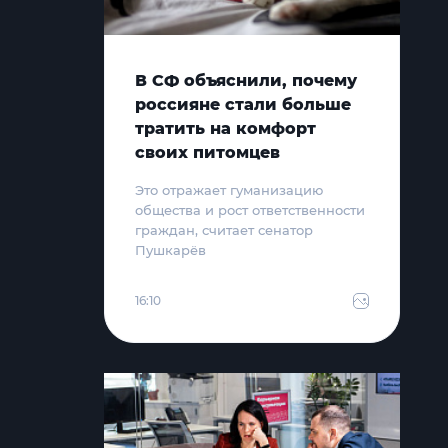
В СФ объяснили, почему
россияне стали больше
тратить на комфорт
своих питомцев
Это отражает гуманизацию
общества и рост ответственности
граждан, считает сенатор
Пушкарёв
16:10