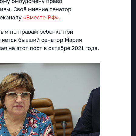
кому омбудсмену право
ивы. Своё мнение сенатор
леканалу
«Вместе-РФ»
.
ым по правам ребёнка при
ляется бывший сенатор Мария
я на этот пост в октябре 2021 года.