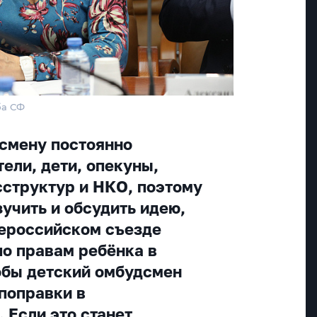
ба СФ
смену постоянно
ели, дети, опекуны,
сструктур и НКО, поэтому
учить и обсудить идею,
ероссийском съезде
о правам ребёнка в
обы детский омбудсмен
 поправки в
 Если это станет