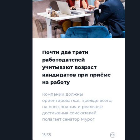
Почти две трети
работодателей
учитывают возраст
кандидатов при приёме
на работу
Компании должны
ориентироваться, прежде всего,
на опыт, знания и реальные
достижения соискателей,
полагает сенатор Мурог
15:35