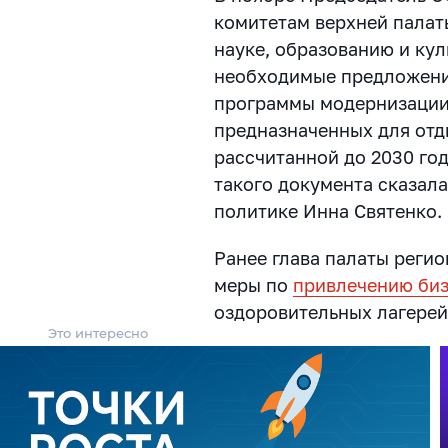
комитетам верхней палат
науке, образованию и кул
необходимые предложени
программы модернизации
предназначенных для отд
рассчитанной до 2030 го
такого документа сказал
политике Инна Святенко.
Ранее глава палаты регио
меры по
привлечению би
оздоровительных лагерей
Это интересно