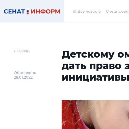
Все новости
Спецпроек
Детскому о
← Назад
дать право 
Обновлено
инициатив
28.01.2022