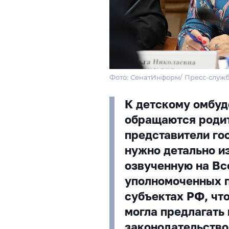
Фото: СенатИнформ/ Пресс-служ
К детскому омбуд
обращаются родит
представители го
нужно детально из
озвученную на Вс
уполномоченных п
субъектах РФ, чт
могла предлагать
законодательство.