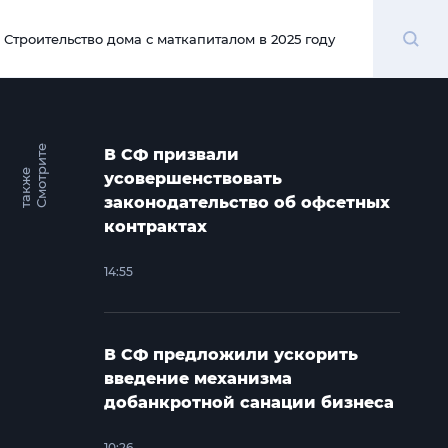
Поиск
Строительство дома с маткапиталом в 2025 году
00:00
С
м
о
т
и
т
е
т
а
к
ж
В СФ призвали
р
е
усовершенствовать
законодательство об офсетных
контрактах
14:55
В СФ предложили ускорить
введение механизма
добанкротной санации бизнеса
10:26