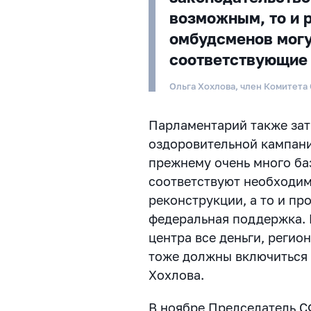
возможным, то и 
омбудсменов могу
соответствующие
Ольга Хохлова, член Комитета
Парламентарий также зат
оздоровительной кампании
прежнему очень много баз
соответствуют необходи
реконструкции, а то и пр
федеральная поддержка. Н
центра все деньги, реги
тоже должны включиться 
Хохлова.
В ноябре Председатель 