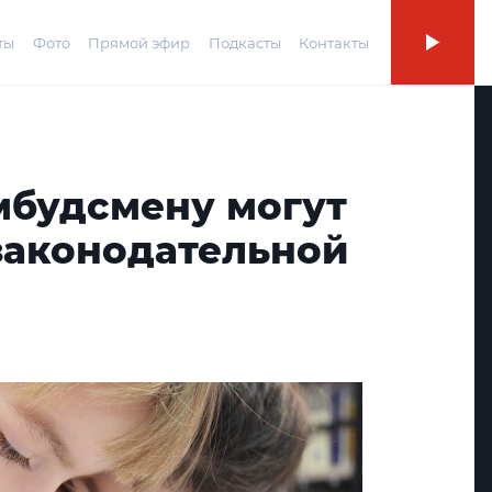
ты
Фото
Прямой эфир
Подкасты
Контакты
мбудсмену могут
законодательной
ы