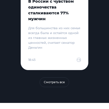
В России с чувством
одиночества
сталкиваются 77%
мужчин
Для большинства из них семья
всегда была и остаётся одной
из главных жизненных
ценностей, считает сенатор
Деньгин
18:45
Смотреть все