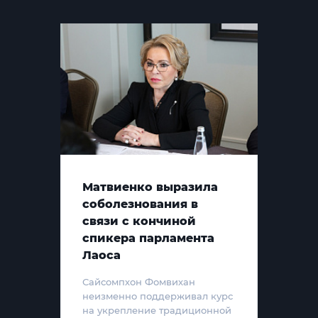
Матвиенко выразила
соболезнования в
связи с кончиной
спикера парламента
Лаоса
Сайсомпхон Фомвихан
неизменно поддерживал курс
на укрепление традиционной