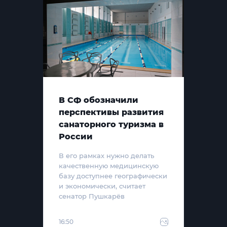
В СФ обозначили
перспективы развития
санаторного туризма в
России
В его рамках нужно делать
качественную медицинскую
базу доступнее географически
и экономически, считает
сенатор Пушкарёв
16:50