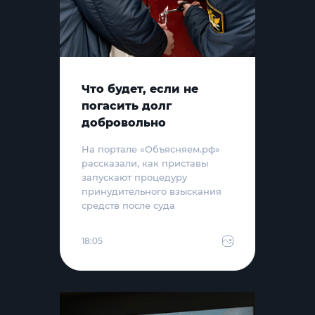
Что будет, если не
погасить долг
добровольно
На портале «Объясняем.рф»
рассказали, как приставы
запускают процедуру
принудительного взыскания
средств после суда
18:05