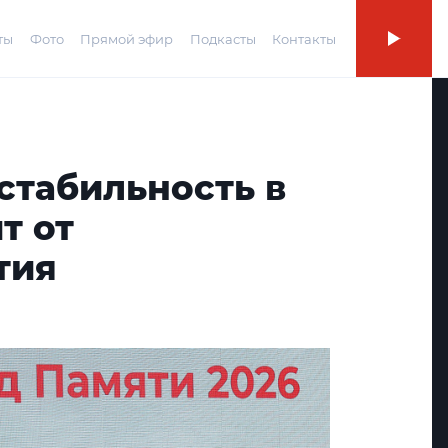
ты
Фото
Прямой эфир
Подкасты
Контакты
стабильность в
т от
тия