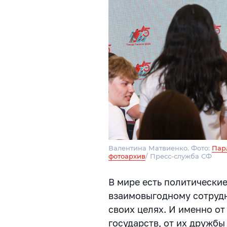
Валентина Матвиенко. Фото:
Пар
фотоархив
/ Пресс-служба СФ
В мире есть политически
взаимовыгодному сотрудн
своих целях. И именно о
государств, от их дружбы