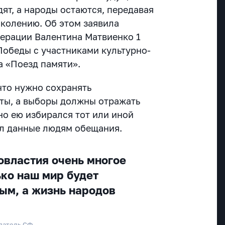
ят, а народы остаются, передавая
околению. Об этом заявила
ерации Валентина Матвиенко 1
Победы с участниками культурно-
а «Поезд памяти».
что нужно сохранять
ты, а выборы должны отражать
но ею избирался тот или иной
л данные людям обещания.
овластия очень многое
ько наш мир будет
ым, а жизнь народов
датель СФ