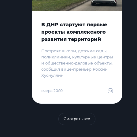
В ДНР стартуют первые
проекты комплексного
развития территорий
Построят школы, детские сады,
поликлиники, культурные центры
и общественно-деловые объекты,
сообщил вице-премьер России
Хуснуллин
вчера 20:10
Смотреть все