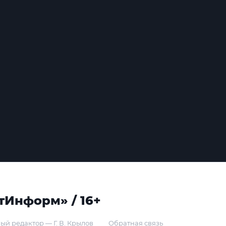
тИнформ» / 16+
ый редактор — Г. В. Крылов
Обратная связь