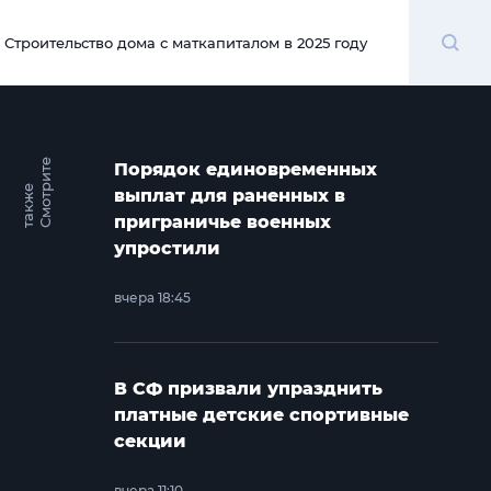
Поиск
Строительство дома с маткапиталом в 2025 году
00:00
С
м
о
т
и
т
е
т
а
к
ж
Порядок единовременных
р
е
выплат для раненных в
приграничье военных
упростили
вчера 18:45
В СФ призвали упразднить
платные детские спортивные
секции
вчера 11:10