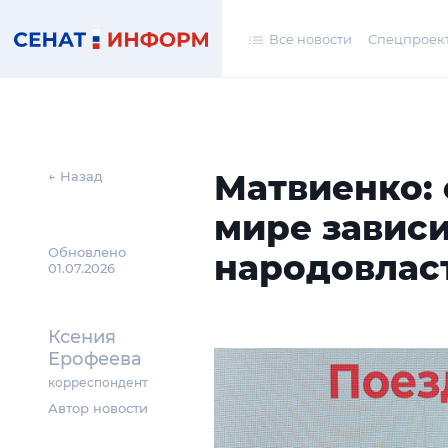
Все новости
Спецпроек
Матвиенко: 
← Назад
мире зависи
Обновлено
народовлас
01.07.2026
Ксения
Ерофеева
корреспондент
Автор новости