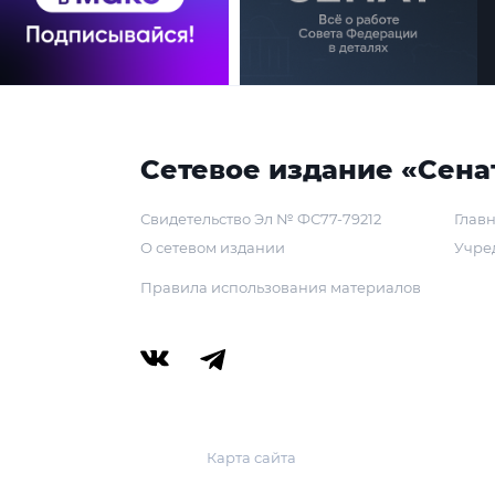
Сетевое издание «Сена
Свидетельство Эл № ФС77-79212
Главн
О сетевом издании
Учре
Правила использования материалов
Карта сайта