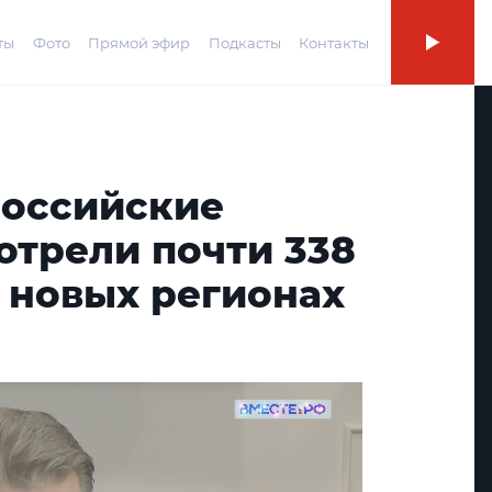
ты
Фото
Прямой эфир
Подкасты
Контакты
российские
отрели почти 338
в новых регионах