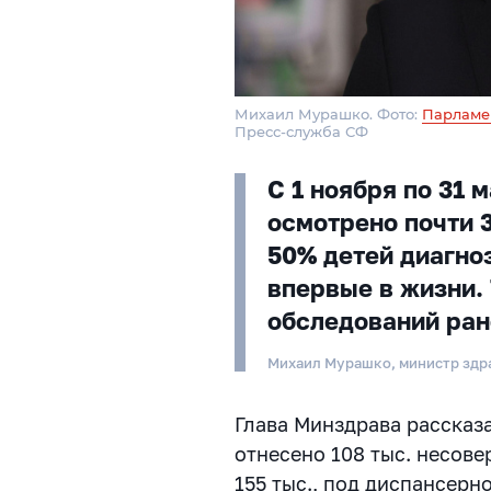
Михаил Мурашко. Фото:
Парламе
Пресс-служба СФ
С 1 ноября по 31
осмотрено почти 3
50% детей диагно
впервые в жизни.
обследований ран
Михаил Мурашко, министр здр
Глава Минздрава рассказа
отнесено 108 тыс. несове
155 тыс., под диспансерн