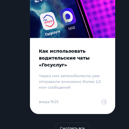
Как использовать
водительские чаты
«Госуслуг»
Через них автомобилисты уже
отправили анонимно более 2,3
млн сообщений
вчера 19:25
Смотреть все