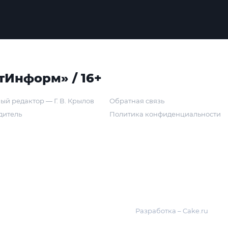
тИнформ» / 16+
ый редактор — Г. В. Крылов
Обратная связь
дитель
Политика конфиденциальности
Разработка – Cake.ru