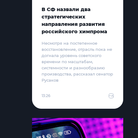
В СФ назвали два
стратегических
направления развития
российского химпрома
Несмотря на постепенное
восстановление, отрасль пока не
догнала уровень советского
времени по масштабам,
системности и разнообразию
производства, рассказал сенатор
Русаков
13:26