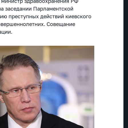
м министр здравоохранения РФ
на заседании Парламентской
ию преступных действий киевского
овершеннолетних. Совещание
ации.