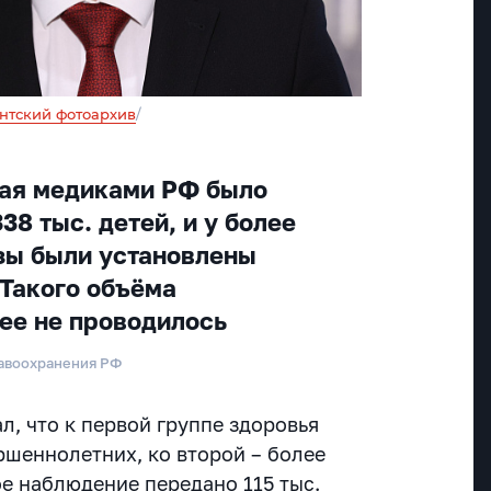
нтский фотоархив
/
 мая медиками РФ было
38 тыс. детей, и у более
зы были установлены
 Такого объёма
ее не проводилось
авоохранения РФ
л, что к первой группе здоровья
ршеннолетних, ко второй – более
ое наблюдение передано 115 тыс.