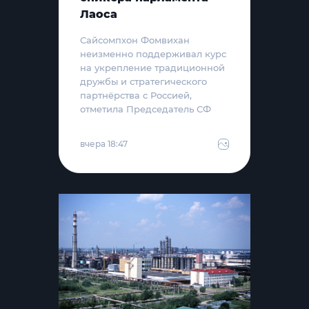
Лаоса
Сайсомпхон Фомвихан
неизменно поддерживал курс
на укрепление традиционной
дружбы и стратегического
партнёрства с Россией,
отметила Председатель СФ
вчера 18:47