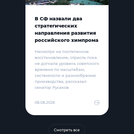
В СФ назвали два
стратегических
направления развития
российского химпрома
Несмотря на постепенное
восстановление, отрасль пока
не догнала уровень советского
времени по масштабам,
системности и разнообразию
производства, рассказал
сенатор Русаков
08.08.2026
Смотреть все