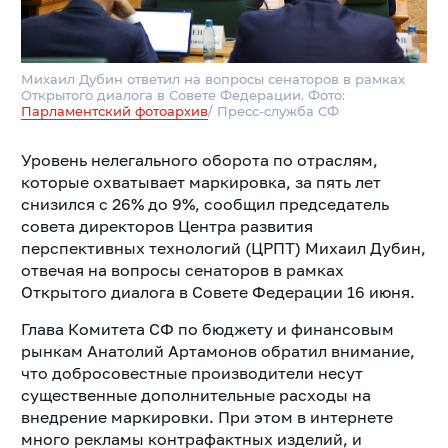
Михаил Дубин ответил на вопросы сенаторов в рамках
Открытого диалога в Совете Федерации. Фото:
Парламентский фотоархив
/ Пресс-служба СФ
Уровень нелегального оборота по отраслям,
которые охватывает маркировка, за пять лет
снизился с 26% до 9%, сообщил председатель
совета директоров Центра развития
перспективных технологий (ЦРПТ) Михаил Дубин,
отвечая на вопросы сенаторов в рамках
Открытого диалога в Совете Федерации 16 июня.
Глава Комитета СФ по бюджету и финансовым
рынкам Анатолий Артамонов обратил внимание,
что добросовестные производители несут
существенные дополнительные расходы на
внедрение маркировки. При этом в интернете
много рекламы контрафактных изделий, и