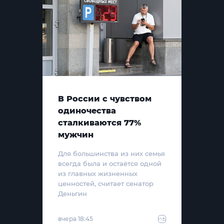
В России с чувством
одиночества
сталкиваются 77%
мужчин
Для большинства из них семья
всегда была и остаётся одной
из главных жизненных
ценностей, считает сенатор
Деньгин
вчера 18:45