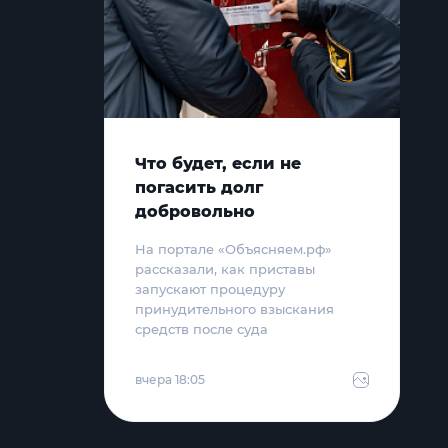
Что будет, если не
погасить долг
добровольно
На портале «Объясняем.рф»
рассказали, как приставы
запускают процедуру
принудительного взыскания
средств после суда
вчера 18:05