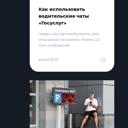
Как использовать
водительские чаты
«Госуслуг»
Через них автомобилисты уже
отправили анонимно более 2,3
млн сообщений
вчера 19:25