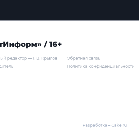
тИнформ» / 16+
ый редактор — Г. В. Крылов
Обратная связь
дитель
Политика конфиденциальности
Разработка – Cake.ru