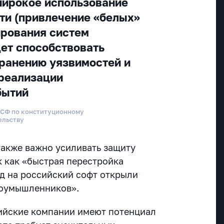
широкое использование
ти (привлечение «белых»
ирования систем
дет способствовать
ранению уязвимостей и
реализации
бытий
 СФ по конституционному
ельству
также важно усиливать защиту
к как «быстрая перестройка
д на российский софт открыли
лоумышленников».
сийские компании имеют потенциал