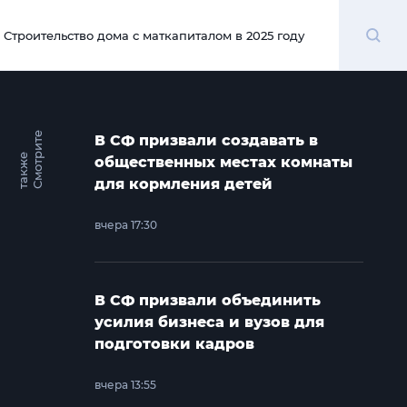
Поиск
Строительство дома с маткапиталом в 2025 году
00:00
С
м
о
т
и
т
е
т
а
к
ж
В СФ призвали создавать в
р
е
общественных местах комнаты
для кормления детей
вчера 17:30
В СФ призвали объединить
усилия бизнеса и вузов для
подготовки кадров
вчера 13:55