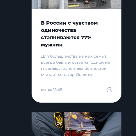
В России с чувством
одиночества
сталкиваются 77%
мужчин
Для большинства из них семья
всегда была и остаётся одной из
главных жизненных ценностей,
считает сенатор Деньгин
вчера 18:45