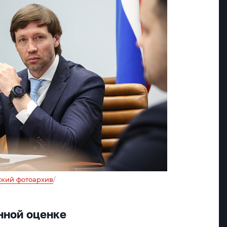
кий фотоархив
/
нной оценке