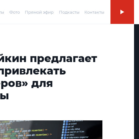
ты
Фото
Прямой эфир
Подкасты
Контакты
йкин предлагает
привлекать
еров» для
ты