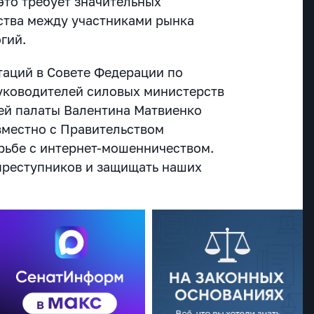
это требует значительных
ства между участниками рынка
гий.
таций в Совете Федерации по
уководителей силовых министерств
ней палаты Валентина Матвиенко
овместно с Правительством
орьбе с интернет-мошенничеством.
преступников и защищать наших