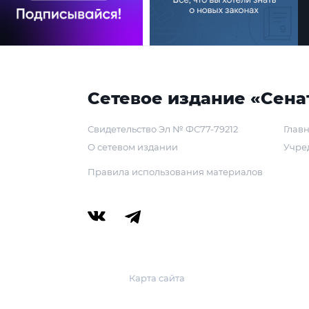
Сетевое издание «Сена
Свидетельство Эл № ФС77-79212
Главн
О сетевом издании
Учре
Правила использования материалов
Карта сайта