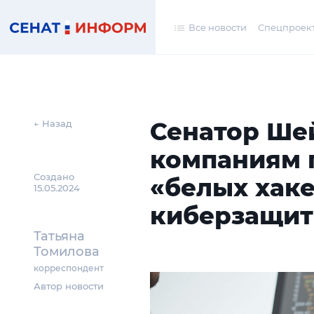
Все новости
Спецпроек
Сенатор Ше
← Назад
компаниям 
Создано
«белых хак
15.05.2024
киберзащи
Татьяна
Томилова
корреспондент
Автор новости