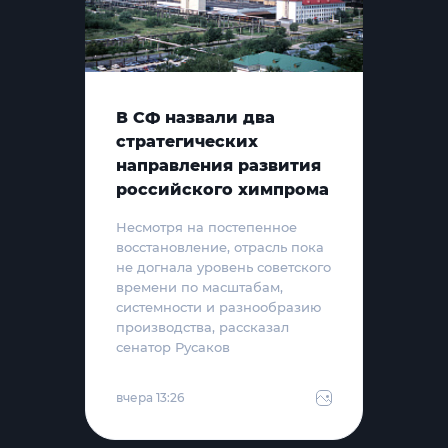
В СФ назвали два
стратегических
направления развития
российского химпрома
Несмотря на постепенное
восстановление, отрасль пока
не догнала уровень советского
времени по масштабам,
системности и разнообразию
производства, рассказал
сенатор Русаков
вчера 13:26