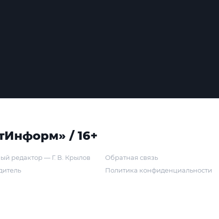
тИнформ» / 16+
ый редактор — Г. В. Крылов
Обратная связь
дитель
Политика конфиденциальности