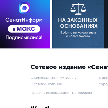
Сетевое издание «Сена
Свидетельство Эл № ФС77-79212
Главн
О сетевом издании
Учре
Правила использования материалов