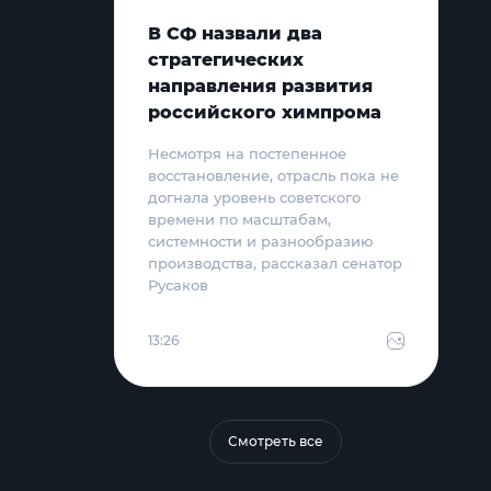
В СФ назвали два
стратегических
направления развития
российского химпрома
Несмотря на постепенное
восстановление, отрасль пока не
догнала уровень советского
времени по масштабам,
системности и разнообразию
производства, рассказал сенатор
Русаков
13:26
Смотреть все