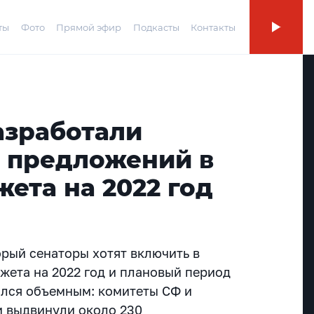
ты
Фото
Прямой эфир
Подкасты
Контакты
азработали
0 предложений в
ета на 2022 год
орый сенаторы хотят включить в
жета на 2022 год и плановый период
чился объемным: комитеты СФ и
и выдвинули около 230