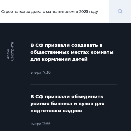
Поиск
Строительство дома с маткапиталом в 2025 году
00:00
С
м
о
т
и
т
е
т
а
к
ж
В СФ призвали создавать в
р
е
общественных местах комнаты
для кормления детей
вчера 17:30
В СФ призвали объединить
усилия бизнеса и вузов для
подготовки кадров
вчера 13:55