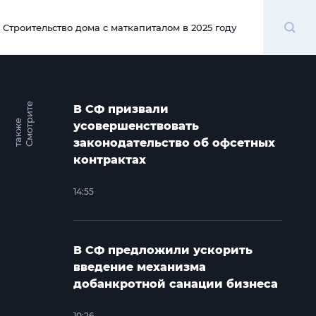
Поиск
Строительство дома с маткапиталом в 2025 году
00:00
С
м
о
т
и
т
е
т
а
к
ж
В СФ призвали
р
е
усовершенствовать
законодательство об офсетных
контрактах
14:55
В СФ предложили ускорить
введение механизма
добанкротной санации бизнеса
10:26