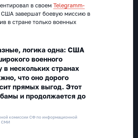
ентировал в своем
Telegramm-
о США завершат боевую миссию в
вив в стране только военных
зные, логика одна: США
широкого военного
у в нескольких странах
жно, что оно дорого
осит прямых выгод. Этот
Обамы и продолжается до
нной комиссии СФ по информационной
о СМИ