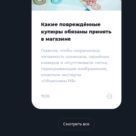
Какие повреждённые
купюры обязаны принять
в магазине
Главное, чтобы сохранилась
читаемость номинала, серийных
номеров и отсутствовали пятна,
перекрывающие изображение,
отметили эксперты
«Объясняем.РФ»
19:26
Смотреть все