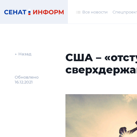
Все новости
Спецпроек
США – «отс
← Назад
сверхдержа
Обновлено
16.12.2021