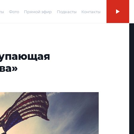
ты
Фото
Прямой эфир
Подкасты
Контакты
тупающая
ва»