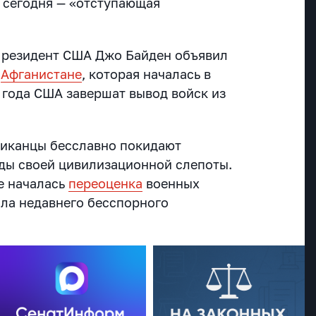
 сегодня — «отступающая
Президент США Джо Байден объявил
в
Афганистане
, которая началась в
21 года США завершат вывод войск из
риканцы бесславно покидают
ды своей цивилизационной слепоты.
же началась
переоценка
военных
ла недавнего бесспорного