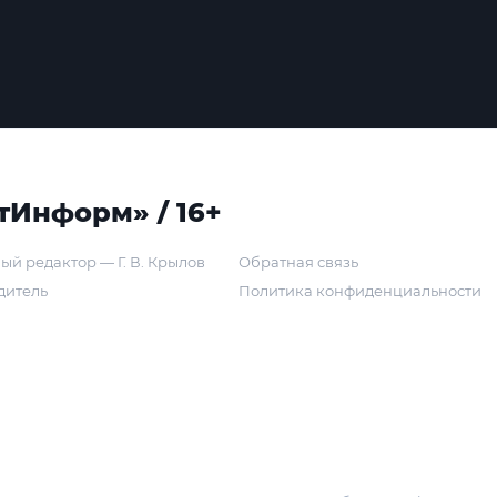
тИнформ» / 16+
ый редактор — Г. В. Крылов
Обратная связь
дитель
Политика конфиденциальности