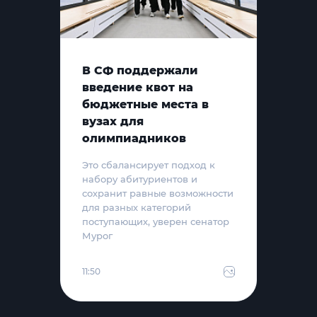
В СФ поддержали
введение квот на
бюджетные места в
вузах для
олимпиадников
Это сбалансирует подход к
набору абитуриентов и
сохранит равные возможности
для разных категорий
поступающих, уверен сенатор
Мурог
11:50