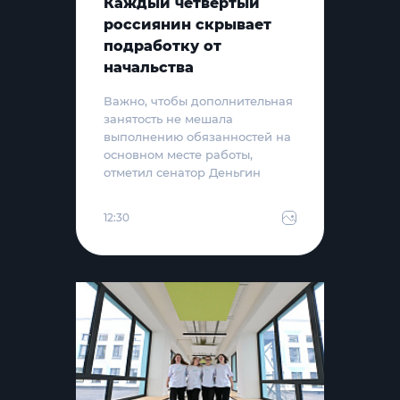
Каждый четвёртый
россиянин скрывает
подработку от
начальства
Важно, чтобы дополнительная
занятость не мешала
выполнению обязанностей на
основном месте работы,
отметил сенатор Деньгин
12:30