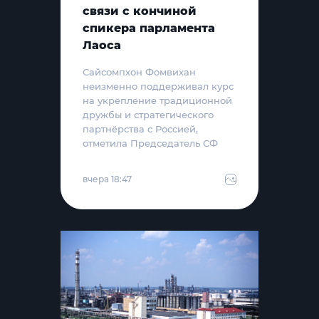
связи с кончиной
спикера парламента
Лаоса
Сайсомпхон Фомвихан
неизменно поддерживал курс
на укрепление традиционной
дружбы и стратегического
партнёрства с Россией,
отметила Председатель СФ
вчера 18:47