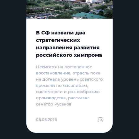
В СФ назвали два
стратегических
направления развития
российского химпрома
Несмотря на постепенное
восстановление, отрасль пока
не догнала уровень советского
времени по масштабам,
системности и разнообразию
производства, рассказал
сенатор Русаков
08.08.2026