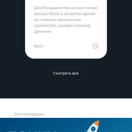
Для большинства из них семья
всегда была и остаётся одной
из главных жизненных
ценностей, считает сенатор
Деньгин
18:45
Смотреть все
Это интересно