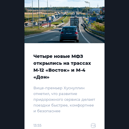
Четыре новые МФЗ
открылись на трассах
М-12 «Восток» и М-4
«Дон»
Вице-премьер Хуснуллин
отметил, что развитие
придорожного сервиса делает
поездки быстрее, комфортнее
и безопаснее
13:55