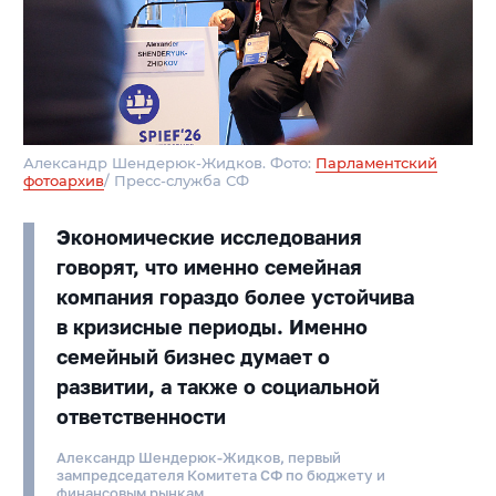
Александр Шендерюк-Жидков. Фото:
Парламентский
фотоархив
/ Пресс-служба СФ
Экономические исследования
говорят, что именно семейная
компания гораздо более устойчива
в кризисные периоды. Именно
семейный бизнес думает о
развитии, а также о социальной
ответственности
Александр Шендерюк-Жидков, первый
зампредседателя Комитета СФ по бюджету и
финансовым рынкам