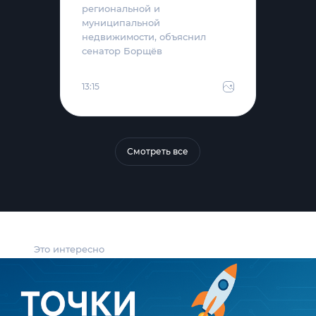
региональной и
муниципальной
недвижимости, объяснил
сенатор Борщёв
13:15
Смотреть все
Это интересно