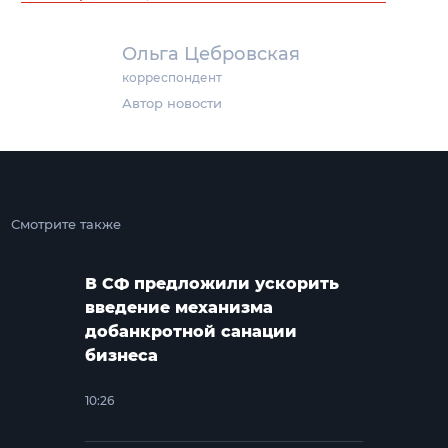
Ольга Цебровская
корреспондент
Автор новости
Смотрите также
В СФ предложили ускорить
введение механизма
добанкротной санации
бизнеса
10:26