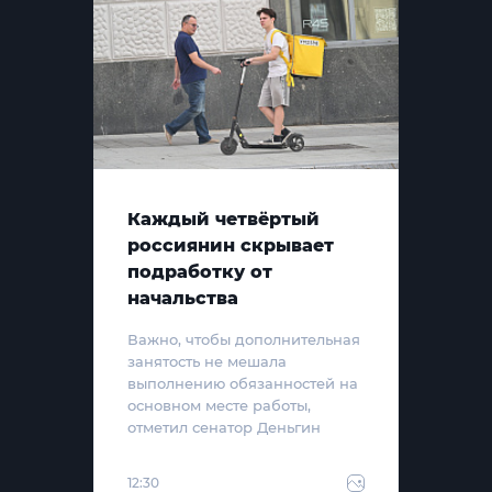
Каждый четвёртый
россиянин скрывает
подработку от
начальства
Важно, чтобы дополнительная
занятость не мешала
выполнению обязанностей на
основном месте работы,
отметил сенатор Деньгин
12:30