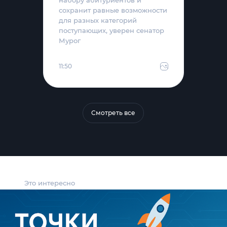
сохранит равные возможности
для разных категорий
поступающих, уверен сенатор
Мурог
11:50
Смотреть все
Это интересно