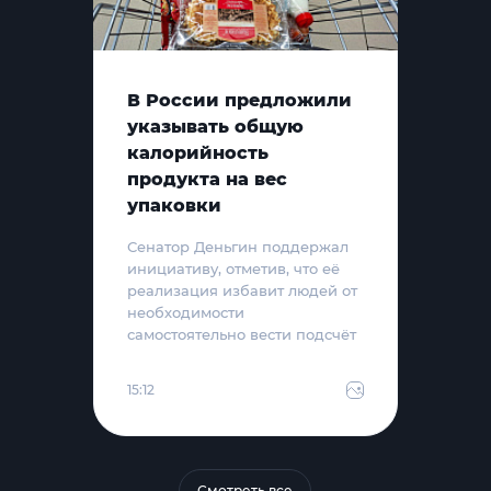
В России предложили
указывать общую
калорийность
продукта на вес
упаковки
Сенатор Деньгин поддержал
инициативу, отметив, что её
реализация избавит людей от
необходимости
самостоятельно вести подсчёт
15:12
Смотреть все