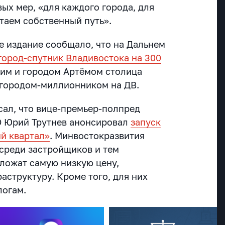
ых мер, «для каждого города, для
таем собственный путь».
е издание сообщало, что на Дальнем
 город-спутник Владивостока на 300
 ним и городом Артёмом столица
 городом-миллионником на ДВ.
ал, что вице-премьер-полпред
О Юрий Трутнев анонсировал
запуск
й квартал»
. Минвостокразвития
 среди застройщиков и тем
ложат самую низкую цену,
аструктуру. Кроме того, для них
логам.