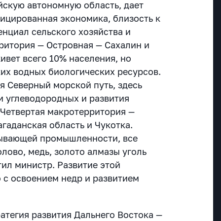
йскую автономную область, дает
ицированная экономика, близость к
енциал сельского хозяйства и
ритория — Островная — Сахалин и
ивет всего 10% населения, но
их водных биологических ресурсов.
я Северный морской путь, здесь
и углеводородных и развития
.
Четвертая макротерритория —
агаданская область и Чукотка.
бывающей промышленности, все
 олово, медь, золото алмазы уголь
тил министр. Развитие этой
 с освоением недр и развитием
.
атегия развития Дальнего Востока —