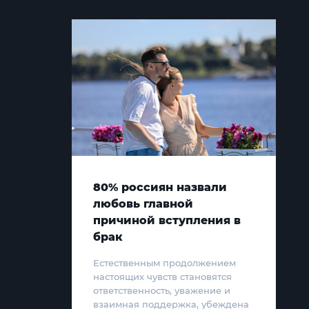
80% россиян назвали
любовь главной
причиной вступления в
брак
Естественным продолжением
настоящих чувств становятся
ответственность, уважение и
взаимная поддержка, убеждена