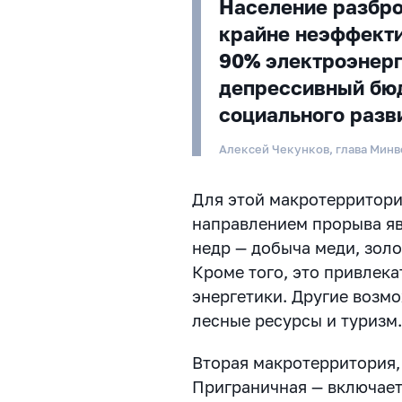
Население разбро
крайне неэффекти
90% электроэнерги
депрессивный бюд
социального разв
Алексей Чекунков, глава Мин
Для этой макротерритори
направлением прорыва яв
недр — добыча меди, золот
Кроме того, это привлек
энергетики. Другие возм
лесные ресурсы и туризм
Вторая макротерритория,
Приграничная — включает