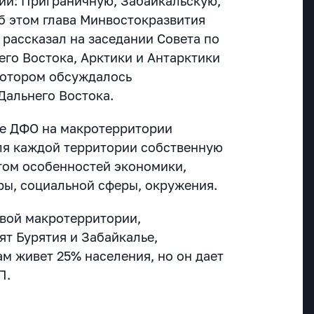
ии: Приграничную, Забайкальскую,
б этом глава Минвостокразвития
 рассказал на заседании Совета по
его Востока, Арктики и Антарктики
 котором обсуждалось
Дальнего Востока.
ие ДФО на макротерритории
ля каждой территории собственную
етом особенностей экономики,
ры, социальной сферы, окружения.
рвой макротерритории,
ят Бурятия и Забайкалье,
ам живет 25% населения, но он дает
П.