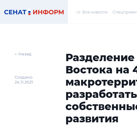
Все новости
Спецпроек
Разделение
← Назад
Востока на 
Создано
макротерри
24.11.2021
разработать
собственны
развития