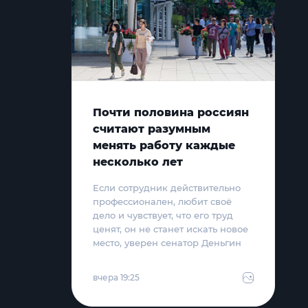
Почти половина россиян
считают разумным
менять работу каждые
несколько лет
Если сотрудник действительно
профессионален, любит своё
дело и чувствует, что его труд
ценят, он не станет искать новое
место, уверен сенатор Деньгин
вчера 19:25