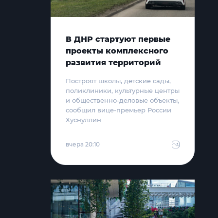
В ДНР стартуют первые
проекты комплексного
развития территорий
Построят школы, детские сады,
поликлиники, культурные центры
и общественно-деловые объекты,
сообщил вице-премьер России
Хуснуллин
вчера 20:10