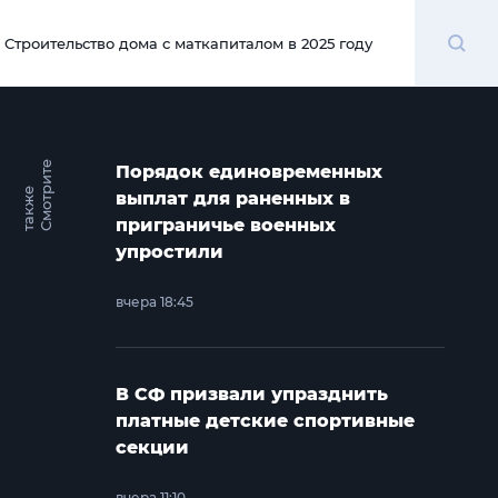
Поиск
Строительство дома с маткапиталом в 2025 году
00:00
С
м
о
т
и
т
е
т
а
к
ж
Порядок единовременных
р
е
выплат для раненных в
приграничье военных
упростили
вчера 18:45
В СФ призвали упразднить
платные детские спортивные
секции
вчера 11:10