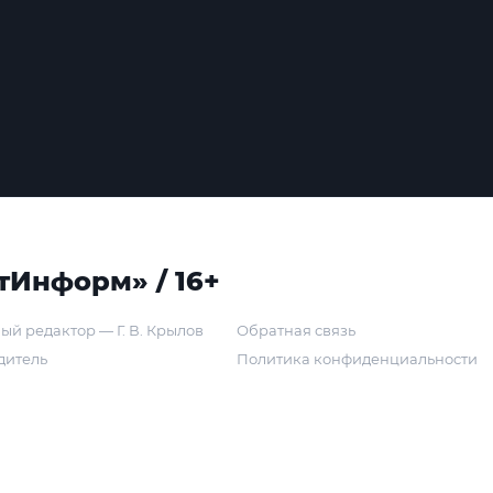
тИнформ» / 16+
ый редактор — Г. В. Крылов
Обратная связь
дитель
Политика конфиденциальности