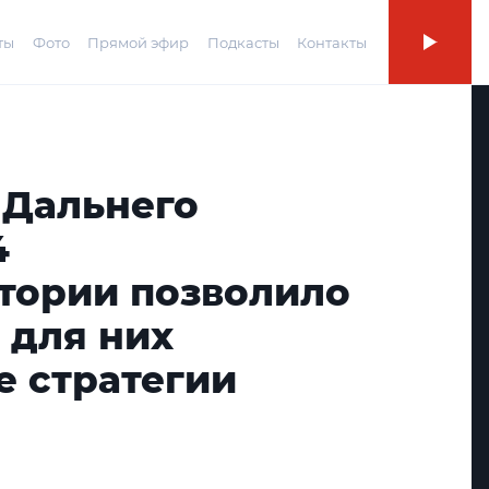
ты
Фото
Прямой эфир
Подкасты
Контакты
 Дальнего
4
тории позволило
 для них
е стратегии