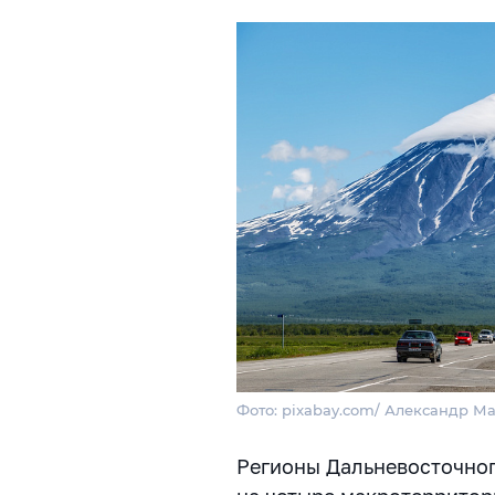
Фото: pixabay.com/ Александр М
Регионы Дальневосточног