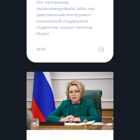
Эта программа
зарекомендовала себя как
действенный инструмент
социальной поддержки
студентов, сказал сенатор
Мурог
18:50