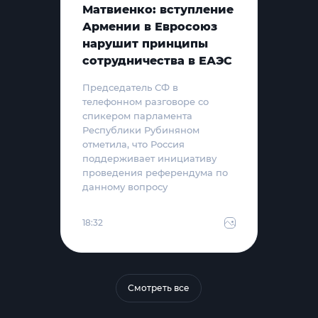
Матвиенко: вступление
Армении в Евросоюз
нарушит принципы
сотрудничества в ЕАЭС
Председатель СФ в
телефонном разговоре со
спикером парламента
Республики Рубиняном
отметила, что Россия
поддерживает инициативу
проведения референдума по
данному вопросу
18:32
Смотреть все