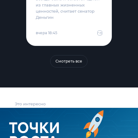
из главных жизненных
ценностей, считает сенатор
Деньгин
вчера 18:45
Смотреть все
Это интересно