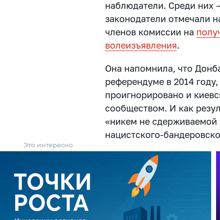
наблюдатели. Среди них —
законодатели отмечали на
членов комиссии на
полу
волеизъявления
.
Она напомнила, что Донб
референдуме в 2014 году,
проигнорировано и киев
сообществом. И как резу
«никем не сдерживаемой 
нацистского-бандеровско
Это интересно