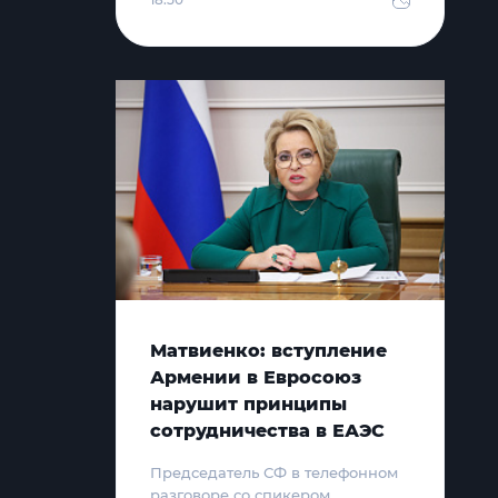
Матвиенко: вступление
Армении в Евросоюз
нарушит принципы
сотрудничества в ЕАЭС
Председатель СФ в телефонном
разговоре со спикером