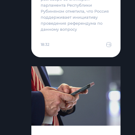
парламента Республики
Рубиняном отметила, что Россия
поддерживает инициативу
проведения референдума по
данному вопросу
18:32