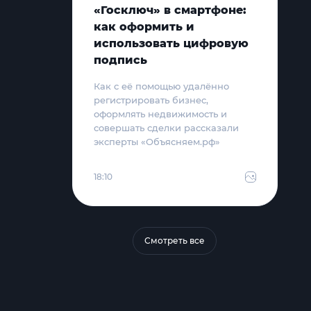
«Госключ» в смартфоне:
как оформить и
использовать цифровую
подпись
Как с её помощью удалённо
регистрировать бизнес,
оформлять недвижимость и
совершать сделки рассказали
эксперты «Объясняем.рф»
18:10
Смотреть все