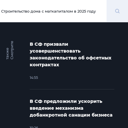
Поиск
Строительство дома с маткапиталом в 2025 году
00:00
С
м
о
т
и
т
е
т
а
к
ж
В СФ призвали
р
е
усовершенствовать
законодательство об офсетных
контрактах
14:55
В СФ предложили ускорить
введение механизма
добанкротной санации бизнеса
10:26