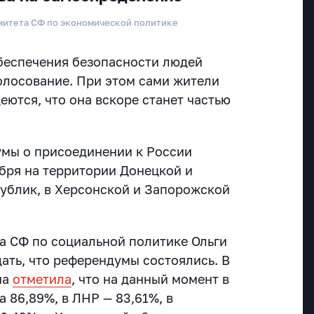
митета СФ по экономической политике
обеспечения безопасности людей
олосование. При этом сами жители
ются, что она вскоре станет частью
умы о присоединении к России
ября на территории Донецкой и
ублик, в Херсонской и Запорожской
а СФ по социальной политике Ольги
ать, что референдумы состоялись. В
на
отметила
, что на дан
ный момент в
 86,89%, в ЛНР — 83,61%, в