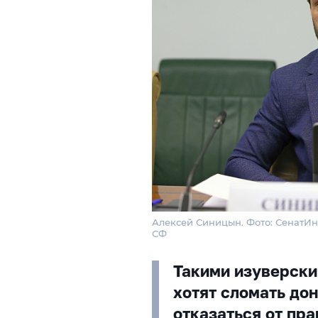
Алексей Синицын. Фото: СенатИ
СФ
Такими изуверск
хотят сломать дон
отказаться от пр