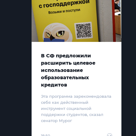
В СФ предложили
расширить целевое
использование
образовательных
кредитов
Эта программа зарекомендовала
себя как действенный
инструмент социальной
поддержки студентов, сказал
сенатор Мурог
18:50