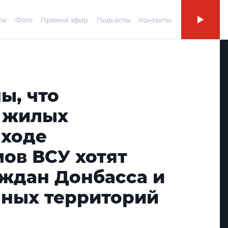
ты
Фото
Прямой эфир
Подкасты
Контакты
ы, что
 жилых
 ходе
ов ВСУ хотят
аждан Донбасса и
ных территорий