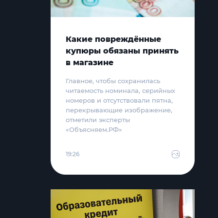
Какие повреждённые
купюры обязаны принять
в магазине
Главное, чтобы сохранилась
читаемость номинала, серийных
номеров и отсутствовали пятна,
перекрывающие изображение,
отметили эксперты
«Объясняем.РФ»
19:26