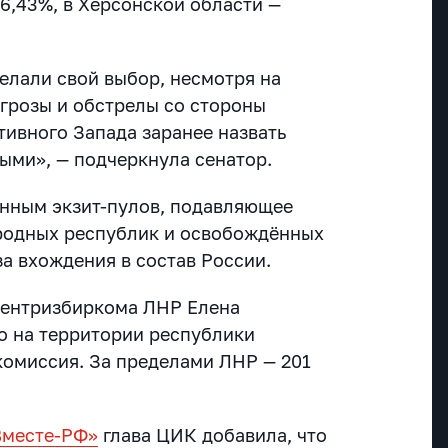
6,43%, в Херсонской области —
елали свой выбор, несмотря на
угрозы и обстрелы со стороны
тивного Запада заранее назвать
ыми», — подчеркнула сенатор.
данным экзит-пулов, подавляющее
родных республик и освобождённых
а вхождения в состав России.
Центризбиркома ЛНР Елена
о н
а территории республики
комиссия. За пределами ЛНР — 201
Вместе-РФ»
глава ЦИК добавила, что