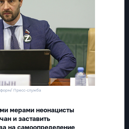
нформ/ Пресс-служба
ими мерами неонацисты
чан и заставить
ава на самоопределение