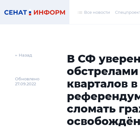
Все новости
Спецпроек
В СФ уверен
← Назад
обстрелами
Обновлено
кварталов в
27.09.2022
референдум
сломать гр
освобождён