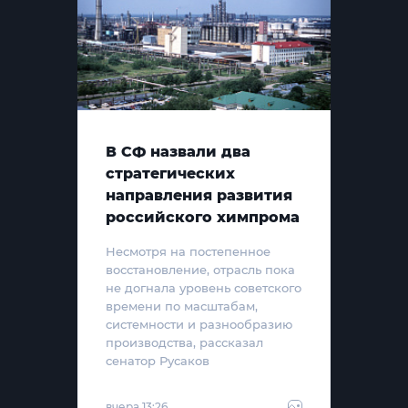
В СФ назвали два
стратегических
направления развития
российского химпрома
Несмотря на постепенное
восстановление, отрасль пока
не догнала уровень советского
времени по масштабам,
системности и разнообразию
производства, рассказал
сенатор Русаков
вчера 13:26