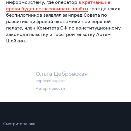
информсистему, где оператор
в кратчайшие
сроки будет согласовывать полёты
гражданских
беспилотников заявлял зампред Совета по
развитию цифровой экономики при верхней
палате, член Комитета СФ по конституционному
законодательству и госстроительству Артём
Шейкин.
Ольга Цебровская
корреспондент
Автор новости
Смотрите также