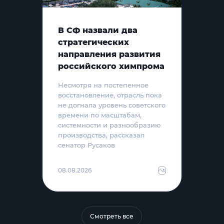
В СФ назвали два
стратегических
направления развития
российского химпрома
Несмотря на постепенное
восстановление, отрасль пока
не догнала уровень советского
времени по масштабам,
системности и разнообразию
производства, рассказал
сенатор Русаков
08.08.2026
Смотреть все