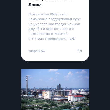
Лаоса
Сайсомпхон Фомвихан
неизменно поддерживал курс
на укрепление традиционной
дружбы и стратегического
партнёрства с Россией,
отметила Председатель СФ
вчера 18:47