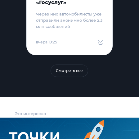
«Госуслуг»
Через них автомобилисты уже
отправили анонимно более 2,3
млн сообщений
вчера 19:25
Смотреть все
Это интересно