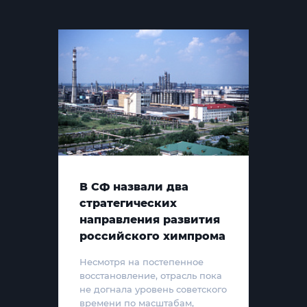
В СФ назвали два
стратегических
направления развития
российского химпрома
Несмотря на постепенное
восстановление, отрасль пока
не догнала уровень советского
времени по масштабам,