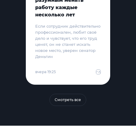
разумным менять
работу каждые
несколько лет
Если сотрудник действительно
профессионален, любит своё
дело и чувствует, что его труд
ценят, он не станет искать
новое место, уверен сенатор
Деньгин
вчера 19:25
Смотреть все