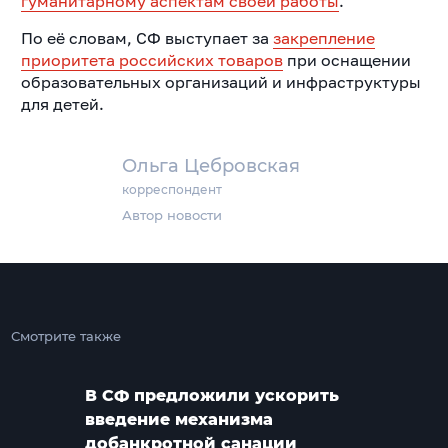
гуманитарному аспектам своей работы
.
По её словам, СФ выступает за
закрепление
приоритета российских товаров
при оснащении
образовательных организаций и инфраструктуры
для детей.
Ольга Цебровская
корреспондент
Автор новости
Смотрите также
В СФ предложили ускорить
введение механизма
добанкротной санации