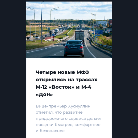
Четыре новые МФЗ
открылись на трассах
М-12 «Восток» и М-4
«Дон»
Вице-премьер Хуснуллин
отметил, что развитие
придорожного сервиса делает
поездки быстрее, комфортнее
и безопаснее