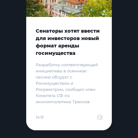
Сенаторы хотят ввести
для инвесторов новый
формат аренды
госимущества
Разработку соответствующей
инициативы в осеннюю
сессию обсудят с
Росимуществом и
Росреестром, сообщил член
Комитета СФ по
экономполитике Тресков
14:15