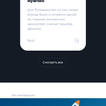
мужчин
Для большинства из них семья
всегда была и остаётся одной
из главных жизненных
ценностей, считает сенатор
Деньгин
18:45
Смотреть все
Это интересно