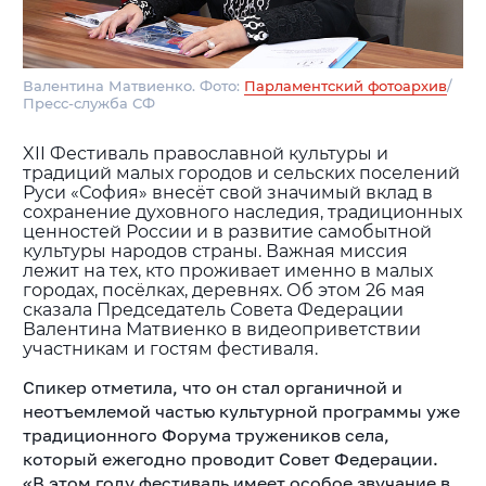
Валентина Матвиенко. Фото:
Парламентский фотоархив
/
Пресс-служба СФ
XII Фестиваль православной культуры и
традиций малых городов и сельских поселений
Руси «София» внесёт свой значимый вклад в
сохранение духовного наследия, традиционных
ценностей России и в развитие самобытной
культуры народов страны. Важная миссия
лежит на тех, кто проживает именно в малых
городах, посёлках, деревнях. Об этом 26 мая
сказала Председатель Совета Федерации
Валентина Матвиенко в видеоприветствии
участникам и гостям фестиваля.
Спикер отметила, что он стал органичной и
неотъемлемой частью культурной программы уже
традиционного Форума тружеников села,
который ежегодно проводит Совет Федерации.
«В этом году фестиваль имеет особое звучание в