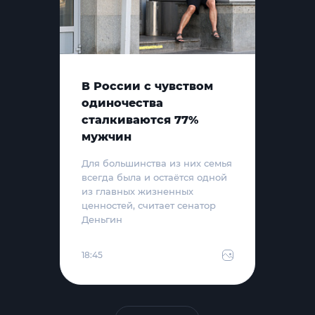
В России с чувством
одиночества
сталкиваются 77%
мужчин
Для большинства из них семья
всегда была и остаётся одной
из главных жизненных
ценностей, считает сенатор
Деньгин
18:45