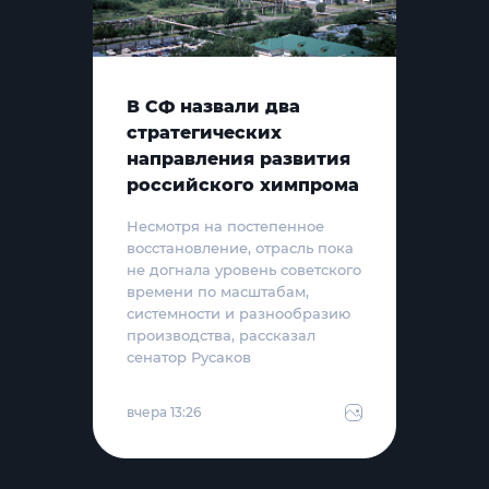
В СФ назвали два
стратегических
направления развития
российского химпрома
Несмотря на постепенное
восстановление, отрасль пока
не догнала уровень советского
времени по масштабам,
системности и разнообразию
производства, рассказал
сенатор Русаков
вчера 13:26