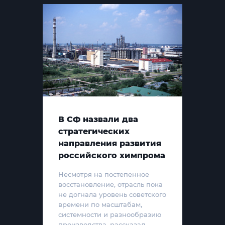
В СФ назвали два
стратегических
направления развития
российского химпрома
Несмотря на постепенное
восстановление, отрасль пока
не догнала уровень советского
времени по масштабам,
системности и разнообразию
производства, рассказал