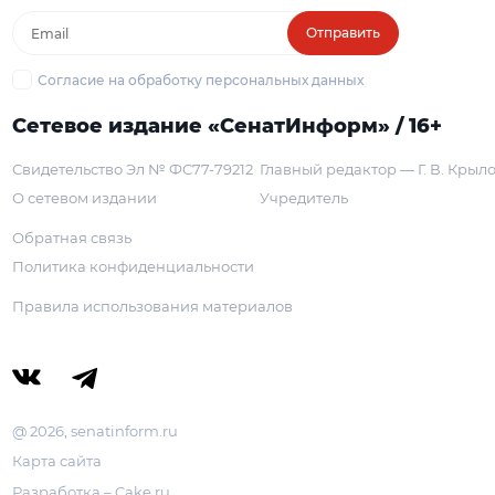
Отправить
Согласие на обработку персональных данных
Сетевое издание «СенатИнформ» / 16+
Свидетельство Эл № ФС77-79212
Главный редактор — Г. В. Крыл
О сетевом издании
Учредитель
Обратная связь
Политика конфиденциальности
Правила использования материалов
@ 2026, senatinform.ru
Карта сайта
Разработка – Cake.ru