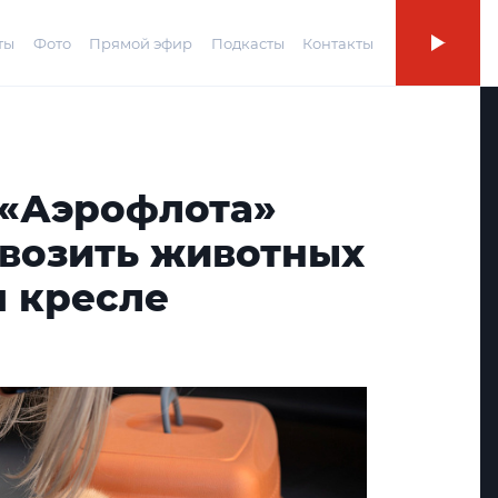
ты
Фото
Прямой эфир
Подкасты
Контакты
«Аэрофлота»
евозить животных
м кресле