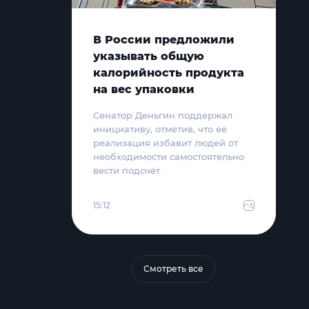
В России предложили
указывать общую
калорийность продукта
на вес упаковки
Сенатор Деньгин поддержал
инициативу, отметив, что её
реализация избавит людей от
необходимости самостоятельно
вести подсчёт
15:12
Смотреть все