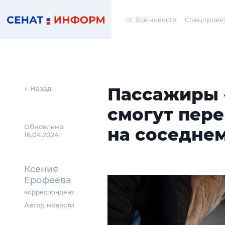
Все новости
Спецпроек
Пассажиры 
← Назад
смогут пер
Обновлено
на соседне
16.04.2024
Ксения
Ерофеева
корреспондент
Автор новости