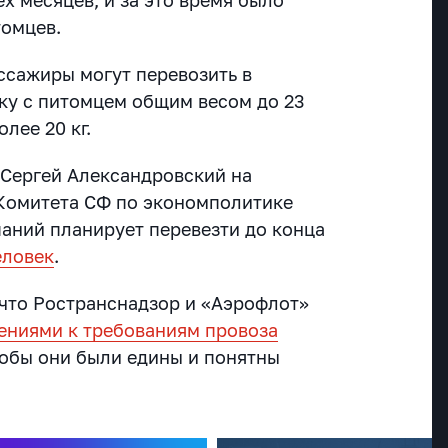
томцев.
ссажиры могут перевозить в
ку с питомцем общим весом до 23
олее 20 кг.
 Сергей Александровский на
Комитета СФ по экономполитике
паний планирует перевезти до конца
еловек
.
что Ространснадзор и «Аэрофлот»
ениями к требованиям провоза
тобы они были едины и понятны