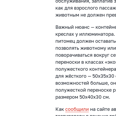
обслуживания, заплатив 
как для взрослого пассаж
животным не должен прев
Важный нюанс — контейне
креслах у иллюминатора. 
питомец должен оставать
позволять животному или 
поворачиваться вокруг с
переноски в классах «эк
полужесткого контейнера
для жёсткого — 50х35х30 
возможностей больше, он
полужесткой переноске р
размером 50х40х30 см.
Как
сообщили
на сайте а
тестировали в течение тр