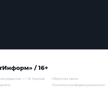
тИнформ» / 16+
ый редактор — Г. В. Крылов
Обратная связь
дитель
Политика конфиденциальности