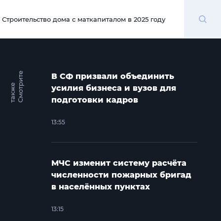
Поиск
Строительство дома с маткапиталом в 2025 году
00:00
С
м
о
т
и
т
е
т
а
к
ж
В СФ призвали объединить
р
е
усилия бизнеса и вузов для
подготовки кадров
13:55
МЧС изменит систему расчёта
численности пожарных бригад
в населённых пунктах
13:15