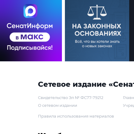
Сетевое издание «Сена
Свидетельство Эл № ФС77-79212
Главн
О сетевом издании
Учре
Правила использования материалов