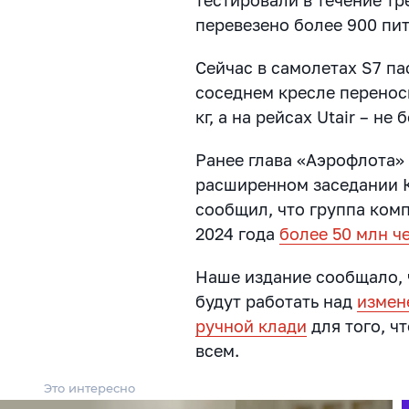
перевезено более 900 пи
Сейчас в самолетах S7 па
соседнем кресле перенос
кг, а на рейсах Utair – не б
Ранее глава «Аэрофлота»
расширенном заседании 
сообщил, что группа ком
2024 года
более 50 млн ч
Наше издание сообщало, 
будут работать над
измен
ручной клади
для того, ч
всем.
Это интересно