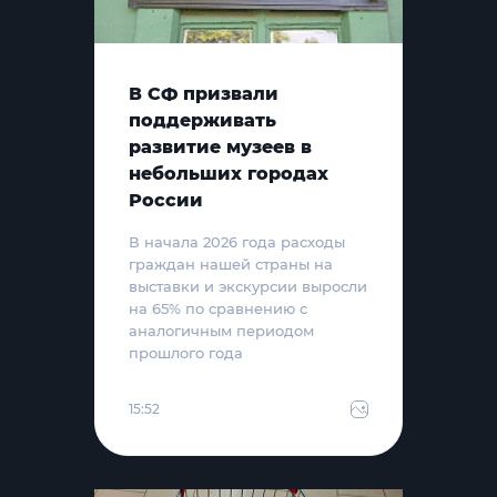
В СФ призвали
поддерживать
развитие музеев в
небольших городах
России
В начала 2026 года расходы
граждан нашей страны на
выставки и экскурсии выросли
на 65% по сравнению с
аналогичным периодом
прошлого года
15:52