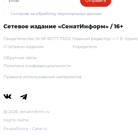
Отправить
Согласие на обработку персональных данных
Сетевое издание «СенатИнформ» / 16+
Свидетельство Эл № ФС77-79212
Главный редактор — Г. В. Крыл
О сетевом издании
Учредитель
Обратная связь
Политика конфиденциальности
Правила использования материалов
@ 2026, senatinform.ru
Карта сайта
Разработка – Cake.ru