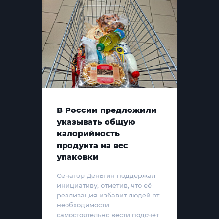
В России предложили
указывать общую
калорийность
продукта на вес
упаковки
Сенатор Деньгин поддержал
инициативу, отметив, что её
реализация избавит людей от
необходимости
самостоятельно вести подсчёт