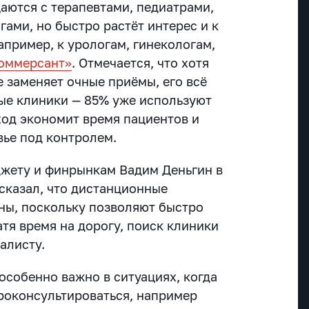
аются с терапевтами, педиатрами,
ами, но быстро растёт интерес и к
апример, к урологам, гинекологам,
оммерсант»
. Отмечается, что хотя
 заменяет очные приёмы, его всё
ые клиники — 85% уже используют
ход экономит время пациентов и
вье под контролем.
жету и финрынкам Вадим Деньгин в
сказал, что дистанционные
ны, поскольку позволяют быстро
атя время на дорогу, поиск клиники
алисту.
особенно важно в ситуациях, когда
роконсультироваться, например