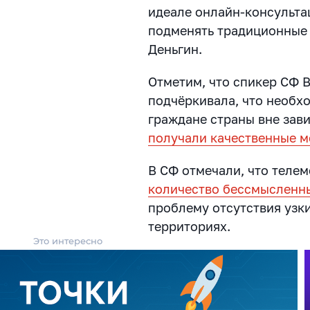
идеале онлайн-консульта
подменять традиционные 
Деньгин.
Отметим, что спикер СФ 
подчёркивала, что необх
граждане страны вне зав
получали качественные м
В СФ отмечали, что теле
количество бессмысленны
проблему отсутствия узк
территориях.
Это интересно