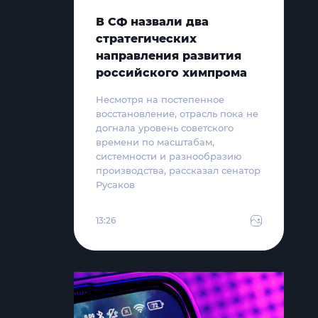
В СФ назвали два
стратегических
направления развития
российского химпрома
Несмотря на постепенное
восстановление, отрасль пока не
догнала уровень советского
времени по масштабам,
системности и разнообразию
производства, рассказал сенатор
Русаков
13:26