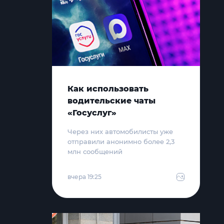
Как использовать
водительские чаты
«Госуслуг»
Через них автомобилисты уже
отправили анонимно более 2,3
млн сообщений
вчера 19:25