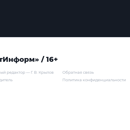
тИнформ» / 16+
ый редактор — Г. В. Крылов
Обратная связь
дитель
Политика конфиденциальности