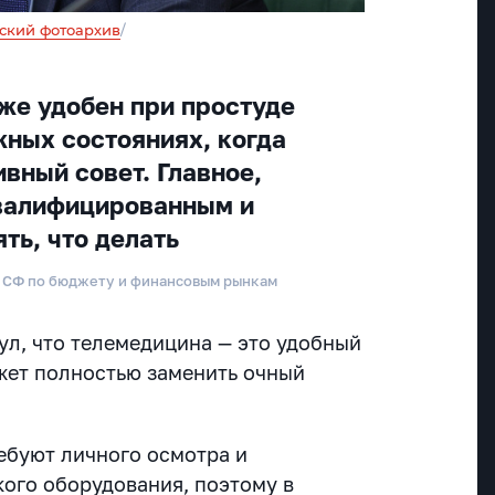
ский фотоархив
/
же удобен при простуде
жных состояниях, когда
вный совет. Главное,
квалифицированным и
ть, что делать
а СФ по бюджету и финансовым рынкам
л, что телемедицина — это удобный
ожет полностью заменить очный
ебуют личного осмотра и
ого оборудования, поэтому в