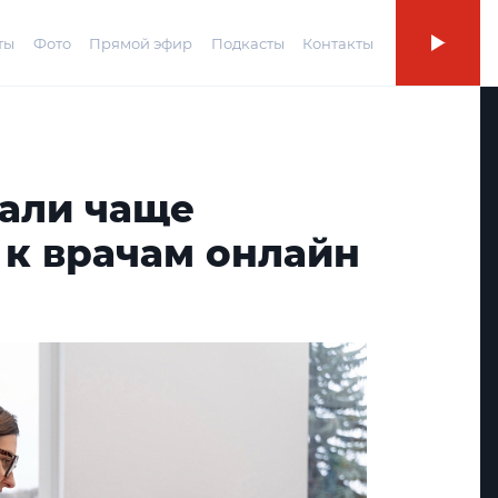
ты
Фото
Прямой эфир
Подкасты
Контакты
тали чаще
 к врачам онлайн