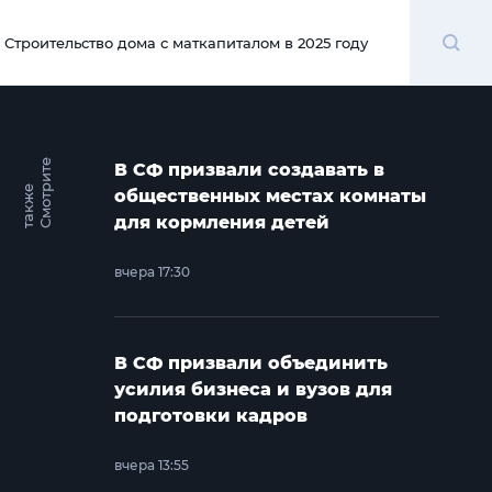
Поиск
Строительство дома с маткапиталом в 2025 году
00:00
С
м
о
т
и
т
е
т
а
к
ж
В СФ призвали создавать в
р
е
общественных местах комнаты
для кормления детей
вчера 17:30
В СФ призвали объединить
усилия бизнеса и вузов для
подготовки кадров
вчера 13:55