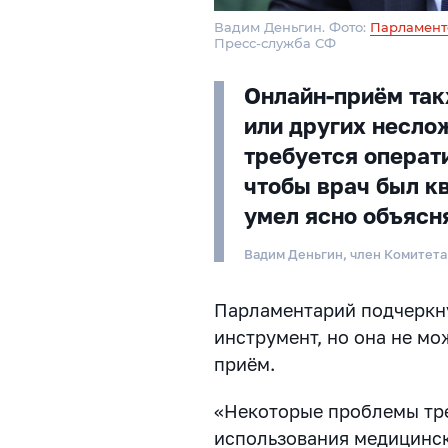
Вадим Деньгин. Фото:
Парламент
Пресс-служба СФ
Онлайн-приём так
или других несло
требуется операти
чтобы врач был 
умел ясно объясня
Вадим Деньгин, член Комитет
Парламентарий подчеркну
инструмент, но она не м
приём.
«Некоторые проблемы тр
использования медицинск