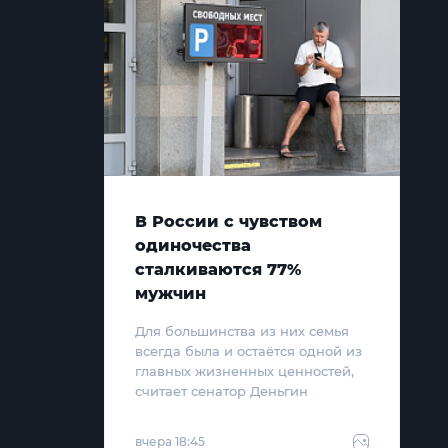
В России с чувством
одиночества
сталкиваются 77%
мужчин
Для большинства из них семья
всегда была и остаётся одной из
главных жизненных ценностей,
считает сенатор Деньгин
вчера 18:45