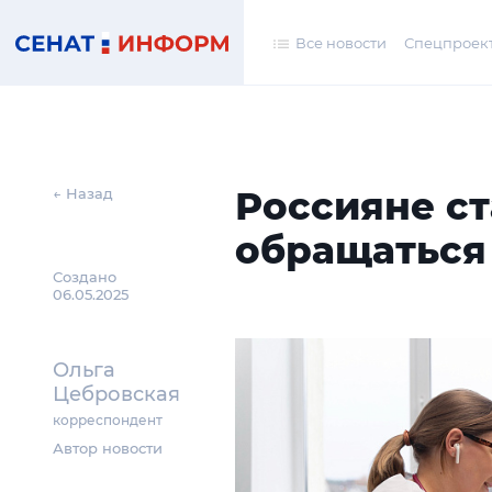
Все новости
Спецпроек
Россияне с
← Назад
обращаться
Создано
06.05.2025
Ольга
Цебровская
корреспондент
Автор новости