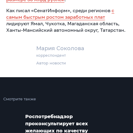
Как писал «СенатИнформ», среди регионов
с
самым быстрым ростом заработных плат
лидируют Ямал, Чукотка, Магаданская область,
Ханты-Мансийский автономный округ, Татарстан.
Мария Соколова
корреспондент
Автор новости
Смотрите также
Роспотребнадзор
проконсультирует всех
желающих по качеству