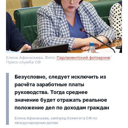
Елена Афанасьева. Фото:
Парламентский фотоархив
/
Пресс-служба СФ
Безусловно, следует исключить из
расчёта заработные платы
руководства. Тогда среднее
значение будет отражать реальное
положение дел по доходам граждан
Елена Афанасьева, зампред Комитета СФ по
международным делам