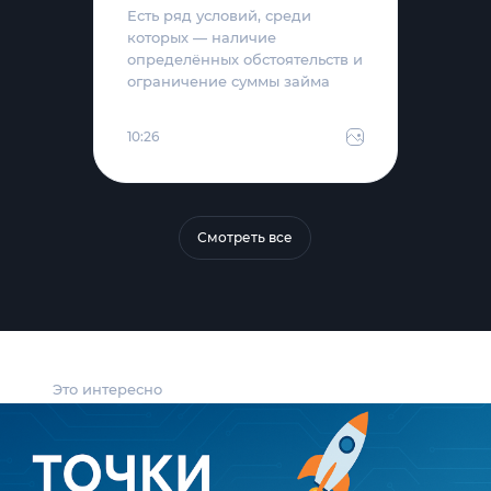
Есть ряд условий, среди
которых — наличие
определённых обстоятельств и
ограничение суммы займа
10:26
Смотреть все
Это интересно