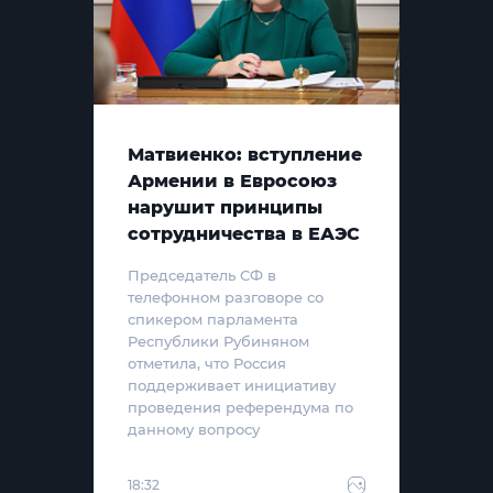
Матвиенко: вступление
Армении в Евросоюз
нарушит принципы
сотрудничества в ЕАЭС
Председатель СФ в
телефонном разговоре со
спикером парламента
Республики Рубиняном
отметила, что Россия
поддерживает инициативу
проведения референдума по
данному вопросу
18:32