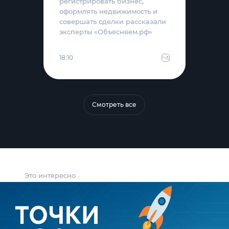
регистрировать бизнес,
оформлять недвижимость и
совершать сделки рассказали
эксперты «Объясняем.рф»
18:10
Смотреть все
Это интересно