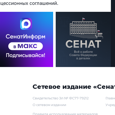
нцессионных соглашений.
Сетевое издание «Сена
Свидетельство Эл № ФС77-79212
Главн
О сетевом издании
Учре
Правила использования материалов