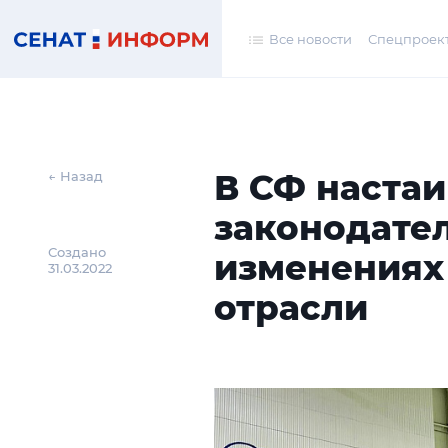
Все новости
Спецпроек
В СФ настаи
← Назад
законодате
Создано
изменениях
31.03.2022
отрасли