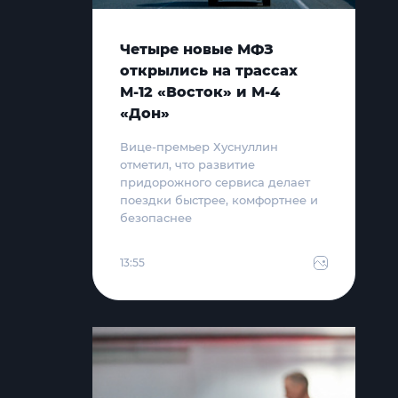
Четыре новые МФЗ
открылись на трассах
М-12 «Восток» и М-4
«Дон»
Вице-премьер Хуснуллин
отметил, что развитие
придорожного сервиса делает
поездки быстрее, комфортнее и
безопаснее
13:55