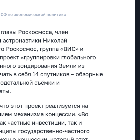
а СФ по экономической политике
 главы Роскосмоса, член
 астронавтики Николай
то Роскосмос, группа «ВИС» и
проект «группировки глобального
нного зондирования Земли из
чать в себя 14 спутников – обзорные
кодетальной съёмки и
аты.
что этот проект реализуется на
нием механизма концессии. «Во
к частные инвестиции, так и
нципы государственно-частного
закон о концессии, который этот