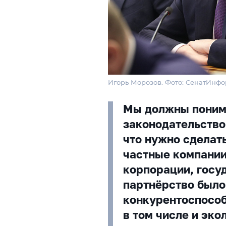
Игорь Морозов. Фото: СенатИнф
Мы должны поним
законодательство
что нужно сделать
частные компании
корпорации, госу
партнёрство был
конкурентоспосо
в том числе и эко