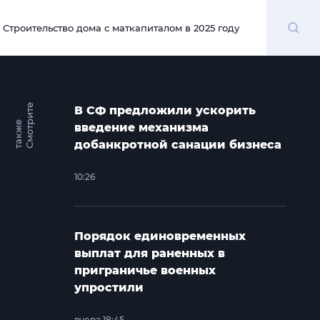
Поиск
Строительство дома с маткапиталом в 2025 году
00:00
С
м
о
т
и
т
е
т
а
к
ж
В СФ предложили ускорить
р
е
введение механизма
добанкротной санации бизнеса
10:26
Порядок единовременных
выплат для раненных в
приграничье военных
упростили
вчера 18:45