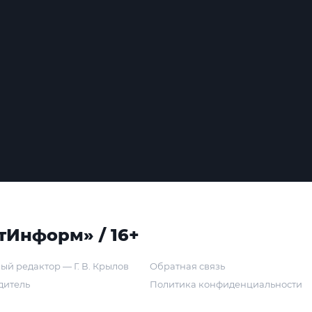
тИнформ» / 16+
ый редактор — Г. В. Крылов
Обратная связь
дитель
Политика конфиденциальности