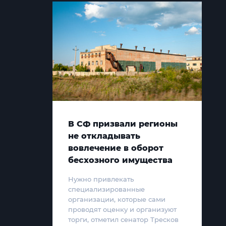
В СФ призвали регионы
не откладывать
вовлечение в оборот
бесхозного имущества
Нужно привлекать
специализированные
организации, которые сами
проводят оценку и организуют
торги, отметил сенатор Тресков