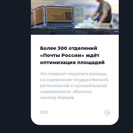
Более 300 отделений
«Почты России» ждёт
оптимизация площадей
Это позволит сократить расходы
на содержание государственной,
региональной и муниципальной
недвижимости, объяснил
сенатор Борщёв
13:15