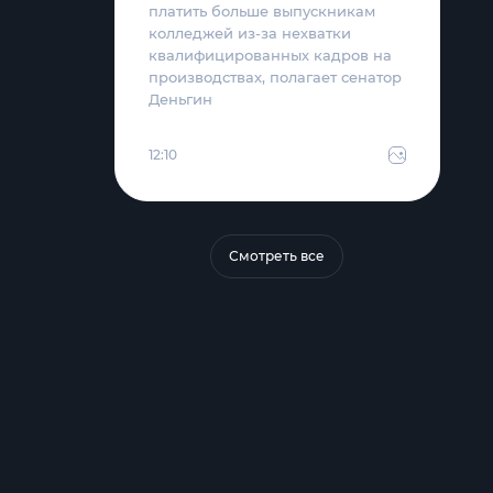
платить больше выпускникам
колледжей из-за нехватки
квалифицированных кадров на
производствах, полагает сенатор
Деньгин
12:10
Смотреть все