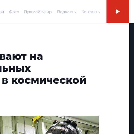
ты
Фото
Прямой эфир
Подкасты
Контакты
вают на
льных
 в космической