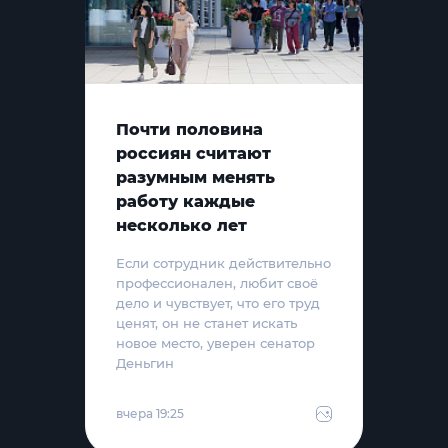
Почти половина
россиян считают
разумным менять
работу каждые
несколько лет
Если сотрудник действительно
профессионален, любит своё
дело и чувствует, что его труд
ценят, он не станет искать
новое место, уверен сенатор
Деньгин
вчера 19:25