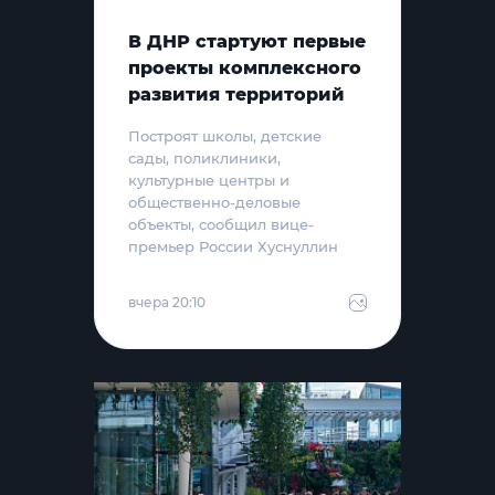
В ДНР стартуют первые
проекты комплексного
развития территорий
Построят школы, детские
сады, поликлиники,
культурные центры и
общественно-деловые
объекты, сообщил вице-
премьер России Хуснуллин
вчера 20:10