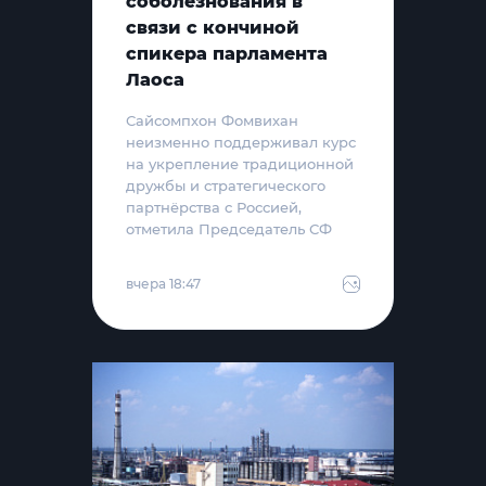
соболезнования в
связи с кончиной
спикера парламента
Лаоса
Сайсомпхон Фомвихан
неизменно поддерживал курс
на укрепление традиционной
дружбы и стратегического
партнёрства с Россией,
отметила Председатель СФ
вчера 18:47