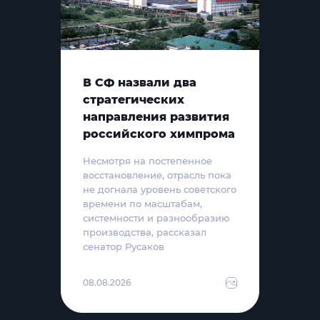
В СФ назвали два
стратегических
направления развития
российского химпрома
Несмотря на постепенное
восстановление, отрасль пока
не догнала уровень советского
времени по масштабам,
системности и разнообразию
производства, рассказал
сенатор Русаков
08.08.2026