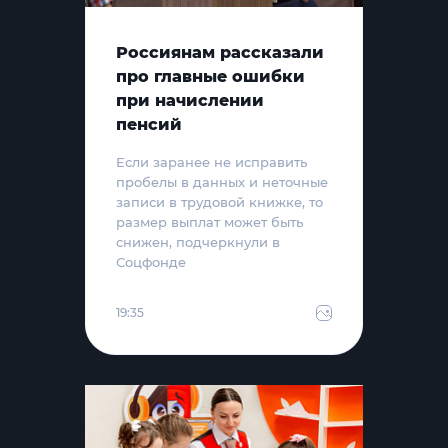
Россиянам рассказали
про главные ошибки
при начислении
пенсий
Если заранее не исправить
пробелы в данных и неточные
записи в трудовой книжке, то
размер выплат может быть
снижен, подчеркнули в
Соцфонде
19:35