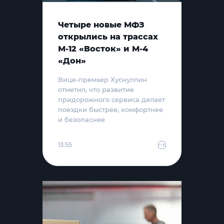
Четыре новые МФЗ
открылись на трассах
М-12 «Восток» и М-4
«Дон»
Вице-премьер Хуснуллин
отметил, что развитие
придорожного сервиса делает
поездки быстрее, комфортнее
и безопаснее
13:55