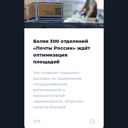
Более 300 отделений
«Почты России» ждёт
оптимизация
площадей
Это позволит сократить
расходы на содержание
государственной,
региональной и
муниципальной
недвижимости, объяснил
сенатор Борщёв
13:15